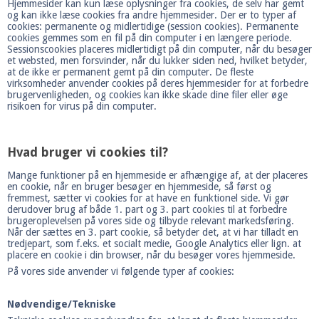
Hjemmesider kan kun læse oplysninger fra cookies, de selv har gemt
og kan ikke læse cookies fra andre hjemmesider. Der er to typer af
cookies: permanente og midlertidige (session cookies). Permanente
cookies gemmes som en fil på din computer i en længere periode.
Sessionscookies placeres midlertidigt på din computer, når du besøger
et websted, men forsvinder, når du lukker siden ned, hvilket betyder,
at de ikke er permanent gemt på din computer. De fleste
virksomheder anvender cookies på deres hjemmesider for at forbedre
brugervenligheden, og cookies kan ikke skade dine filer eller øge
risikoen for virus på din computer.
Hvad bruger vi cookies til?
Mange funktioner på en hjemmeside er afhængige af, at der placeres
en cookie, når en bruger besøger en hjemmeside, så først og
fremmest, sætter vi cookies for at have en funktionel side. Vi gør
derudover brug af både 1. part og 3. part cookies til at forbedre
brugeroplevelsen på vores side og tilbyde relevant markedsføring.
Når der sættes en 3. part cookie, så betyder det, at vi har tilladt en
tredjepart, som f.eks. et socialt medie, Google Analytics eller lign. at
placere en cookie i din browser, når du besøger vores hjemmeside.
På vores side anvender vi følgende typer af cookies:
Nødvendige/Tekniske