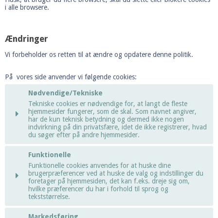
i alle browsere.
Ændringer
Vi forbeholder os retten til at ændre og opdatere denne politik.
På vores side anvender vi følgende cookies:
Nødvendige/Tekniske
Tekniske cookies er nødvendige for, at langt de fleste
hjemmesider fungerer, som de skal. Som navnet angiver,
har de kun teknisk betydning og dermed ikke nogen
indvirkning på din privatsfære, idet de ikke registrerer, hvad
du søger efter på andre hjemmesider.
Cookie:
Udløber:
Funktionelle
Funktionelle cookies anvendes for at huske dine
PHPSESSID
Session
brugerpræferencer ved at huske de valg og indstillinger du
Oprindelse:
foretager på hjemmesiden, det kan f.eks. dreje sig om,
System
hvilke præferencer du har i forhold til sprog og
tekststørrelse.
Beskrivelse:
Denne cookie bruges af serveren til at holde styr på
din session.
Cookie:
Udløber:
Markedsføring