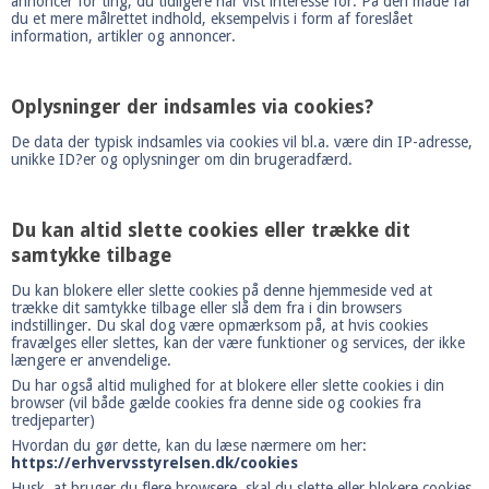
annoncer for ting, du tidligere har vist interesse for. På den måde får
du et mere målrettet indhold, eksempelvis i form af foreslået
information, artikler og annoncer.
Oplysninger der indsamles via cookies?
De data der typisk indsamles via cookies vil bl.a. være din IP-adresse,
unikke ID?er og oplysninger om din brugeradfærd.
Du kan altid slette cookies eller trække dit
samtykke tilbage
Du kan blokere eller slette cookies på denne hjemmeside ved at
trække dit samtykke tilbage eller slå dem fra i din browsers
indstillinger. Du skal dog være opmærksom på, at hvis cookies
fravælges eller slettes, kan der være funktioner og services, der ikke
længere er anvendelige.
Du har også altid mulighed for at blokere eller slette cookies i din
browser (vil både gælde cookies fra denne side og cookies fra
tredjeparter)
Hvordan du gør dette, kan du læse nærmere om her:
https://erhvervsstyrelsen.dk/cookies
Husk, at bruger du flere browsere, skal du slette eller blokere cookies