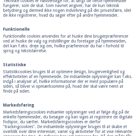
Tekniske cookies er nødvendige for, at langt de fleste hjemmesider
fungerer, som de skal. Som navnet angiver, har de kun teknisk
betydning og dermed ikke nogen indvirkning på din privatsfære, idet
de ikke registrerer, hvad du søger efter på andre hjemmesider.
Funktionelle
Funktionelle cookies anvendes for at huske dine brugerpræferencer
ved at huske de valg og indstillinger du foretager på hjemmesiden,
det kan f.eks. dreje sig om, hvilke præferencer du har i forhold til
sprog og tekststørrelse.
Statistiske
Statistikcookies bruges til at optimere design, brugervenlighed og
effektiviteten af en hjemmeside. De indsamlede oplysninger kan f.eks.
indgå i analyser af, hvilke informationer der er mest populære på
siden, så bliver vi opmærksomme på, hvad der skal være nemt at
finde på siden.
Markedsføring
Markedsføringscookies indsamler oplysninger ved at følge dig på de
enkelte hjemmesider, du besøger og kan siges at registrere de digitale
fodspor, du sætter. Markedsføringscookies er derfor
”trackingcookies”. De indsamlede oplysninger bruges til at skabe et
overblik over dine interesser, vaner og aktiviteter for at vise relevante