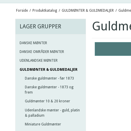
Forside
/
Produktkatalog
/
GULDMØNTER & GULDMEDALJER
/
Guldmed
Guldme
LAGER GRUPPER
DANSKE MØNTER
DANSKE OMRÅDER MØNTER
UDENLANDSKE MØNTER
GULDMØNTER & GULDMEDALJER
Danske guldmønter - før 1873
Danske guldmønter - 1873 og
frem
Guldmønter 10 & 20 kroner
Udenlandske mønter - guld, platin
& palladium
Miniature Guldmønter