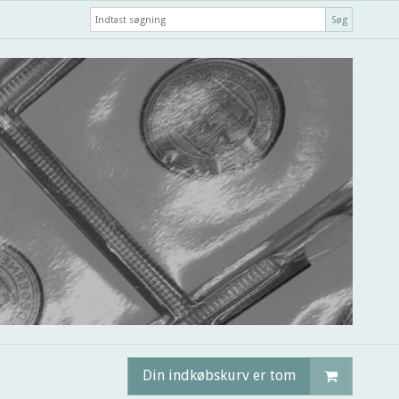
Søg
Din indkøbskurv er tom