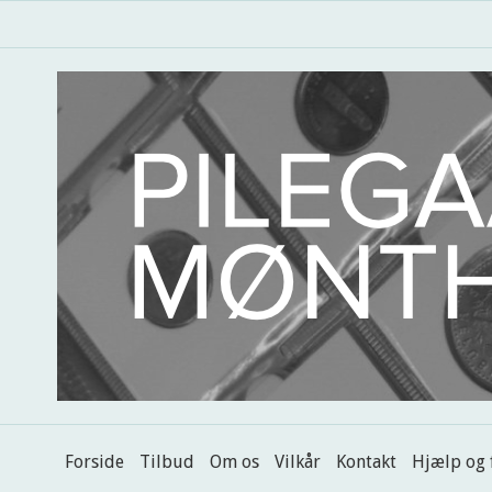
Forside
Tilbud
Om os
Vilkår
Kontakt
Hjælp og 