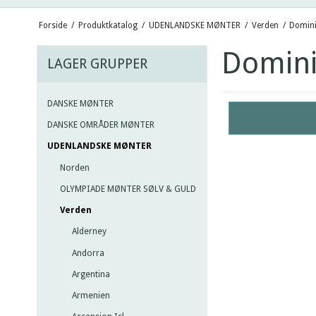
Forside
/
Produktkatalog
/
UDENLANDSKE MØNTER
/
Verden
/
Domini
Domini
LAGER GRUPPER
DANSKE MØNTER
DANSKE OMRÅDER MØNTER
UDENLANDSKE MØNTER
Norden
OLYMPIADE MØNTER SØLV & GULD
Verden
Alderney
Andorra
Argentina
Armenien