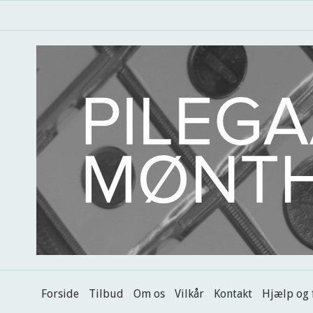
Forside
Tilbud
Om os
Vilkår
Kontakt
Hjælp og 