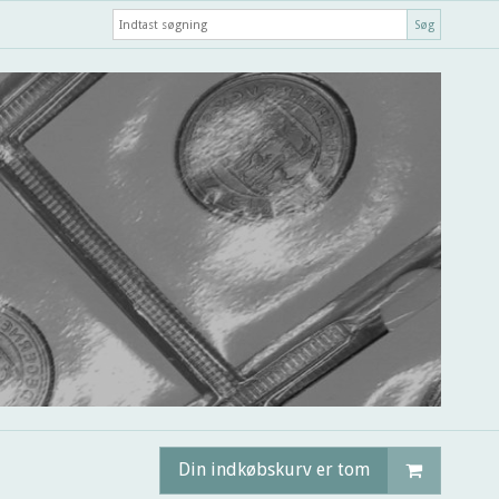
Søg
Din indkøbskurv er tom