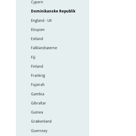
Cypern
Dominikanske Republik
England - UK
Etiopien
Estland
Falklandsøerne
Fiji
Finland
Frankrig
Fujairah
Gambia
Gibraltar
Guinea
Grækenland
Guernsey