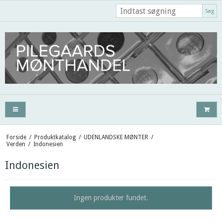
Søg
Forside
/
Produktkatalog
/
UDENLANDSKE MØNTER
/
Verden
/
Indonesien
Indonesien
Ingen produkter fundet.