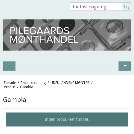
Søg
Forside
/
Produktkatalog
/
UDENLANDSKE MØNTER
/
Verden
/
Gambia
Gambia
Ingen produkter fundet.